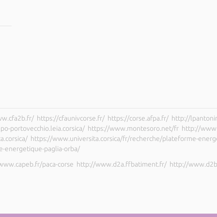
cfa2b.fr/ https://cfaunivcorse.fr/ https://corse.afpa.fr/ http://lpantonini.
/lpo-portovecchio.leia.corsica/ https://www.montesoro.net/fr http://www.ac
rsita.corsica/ https://www.universita.corsica/fr/recherche/plateforme-ene
me-energetique-paglia-orba/
/www.capeb.fr/paca-corse http://www.d2a.ffbatiment.fr/ http://www.d2b.