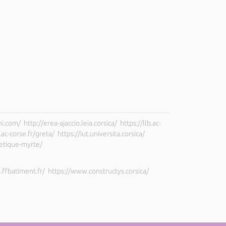
com/ http://erea-ajaccio.leia.corsica/ https://llb.ac-
-corse.fr/greta/ https://iut.universita.corsica/
rgetique-myrte/
ffbatiment.fr/ https://www.constructys.corsica/