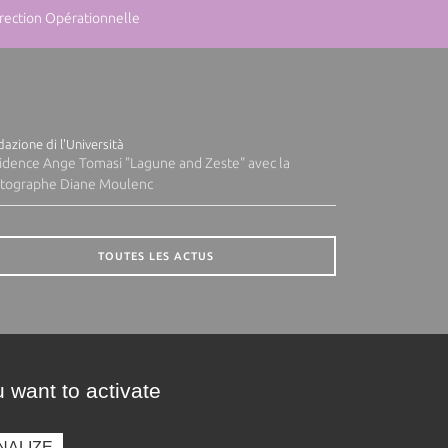
rection Opérationnelle
azione di l'Università
idence Ange Tomasi "Lagune and Zeste" avec la
tographe Diane Moulenc
TOUTES LES ACTUS
 want to activate
NALIZE