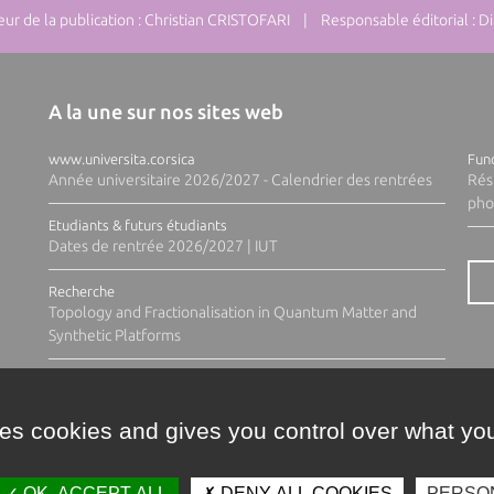
r de la publication : Christian CRISTOFARI | Responsable éditorial : Di
A la une sur nos sites web
www.universita.corsica
Fund
Année universitaire 2026/2027 - Calendrier des rentrées
Rés
pho
Etudiants & futurs étudiants
Dates de rentrée 2026/2027 | IUT
Recherche
Topology and Fractionalisation in Quantum Matter and
Synthetic Platforms
ses cookies and gives you control over what you
OK, ACCEPT ALL
DENY ALL COOKIES
PERSO