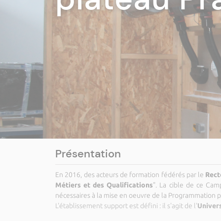
de l'AUE, J
Présentation
En 2016, des acteurs de formation fédérés par le
Rect
Métiers et des Qualifications
". La cible de ce Cam
nécessaires à la mise en oeuvre de la Programmation 
L'établissement support est défini : il s'agit de l'
Univers