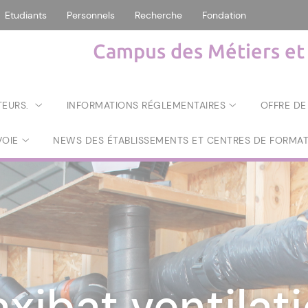
Etudiants
Personnels
Recherche
Fondation
Campus des Métiers et 
TEURS.
INFORMATIONS RÉGLEMENTAIRES
OFFRE DE
VOIE
NEWS DES ÉTABLISSEMENTS ET CENTRES DE FORMA
raxibat par le
on par le form
xibat ventilat