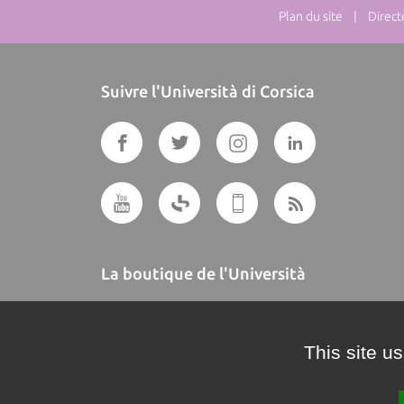
Plan du site
| Directeu
Suivre l'Università di Corsica
La boutique de l'Università
A BUTTEGUCCIA
This site u