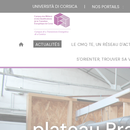
UNIVERSITÀ DI CORSICA
|
NOS PORTAILS :
ACTUALITÉS
LE CMQ TE, UN RÉSEAU D'AC
S'ORIENTER, TROUVER SA 
Visite de p
Présentati
plateau Pra